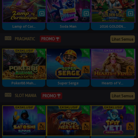
Lamp of Cor...
Soda Man
2026 GOLDEN...
PRAGMATIC
PROMO
Lihat Semua
Poker88 Mah...
Super Serge
Hearts of V...
SLOT MANIA
PROMO
Lihat Semua