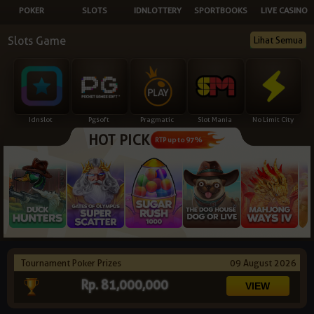
POKER
SLOTS
IDNLOTTERY
SPORTBOOKS
LIVE CASINO
NEW
Slots Game
Lihat Semua
TANGKAS
RTP
DEPOSIT
WITHDRAW
Idnslot
Pgsoft
Pragmatic
Slot Mania
No Limit City
HOT PICK
PROMOSI
RTP up to 97%
DOWNLOAD
REFERRAL
JACKPOT
Tournament Poker Prizes
09 August 2026
VIP MEMBER
Rp. 81,000,000
HUBUNGI KAMI