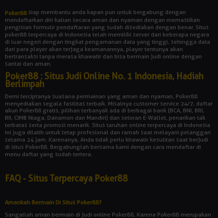
siap membantu anda kapan pun untuk bergabung dengan
Poker88
mendaftarkan diri kalian secara aman dan nyaman dengan memastikan
pengisian formulir pendaftaran yang sudah disediakan dengan benar. Situs
poker88 terpercaya di Indonesia telah memiliki server dari beberapa negara
di luar negeri dengan tingkat pengamanan data yang tinggi, sehingga data
dari para player akan terjaga keamanannya, player tentunya akan
bertransaksi tanpa merasa khawatir dan bisa bermain judi online dengan
santai dan aman.
Poker88 : Situs Judi Online No. 1 Indonesia, Hadiah
Berlimpah
Demi terciptanya suasana permainan yang aman dan nyaman, Poker88
menyediakan segala fasilitas terbaik. Misalnya customer service 24/7, daftar
akun Poker88 gratis, pilihan terbanyak ada di berbagai bank (BCA, BNI, BRI,
BII, CIMB Niaga, Danamon dan Mandiri) dan setoran E-Wallet, penarikan tak
terbatas serta promosi menarik. Situs taruhan online terpercaya di Indonesia
ini juga dilatih untuk tetap profesional dan ramah saat melayani pelanggan
selama 24 jam. Karenanya, Anda tidak perlu khawatir kesulitan saat berjudi
di situs Poker88. Bergabunglah bersama kami dengan cara mendaftar di
menu daftar yang sudah tertera.
FAQ - Situs Terpercaya Poker88
Amankah Bermain Di Situs Poker88?
Sangatlah aman bermain di judi online Poker88, Karena Poker88 merupakan