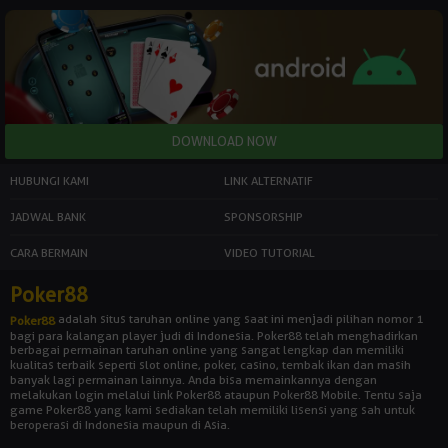
HUBUNGI KAMI
LINK ALTERNATIF
JADWAL BANK
SPONSORSHIP
CARA BERMAIN
VIDEO TUTORIAL
Poker88
adalah situs taruhan online yang saat ini menjadi pilihan nomor 1
Poker88
bagi para kalangan player judi di Indonesia. Poker88 telah menghadirkan
berbagai permainan taruhan online yang sangat lengkap dan memiliki
kualitas terbaik seperti slot online, poker, casino, tembak ikan dan masih
banyak lagi permainan lainnya. Anda bisa memainkannya dengan
melakukan login melalui link Poker88 ataupun Poker88 Mobile. Tentu saja
game Poker88 yang kami sediakan telah memiliki lisensi yang sah untuk
beroperasi di Indonesia maupun di Asia.