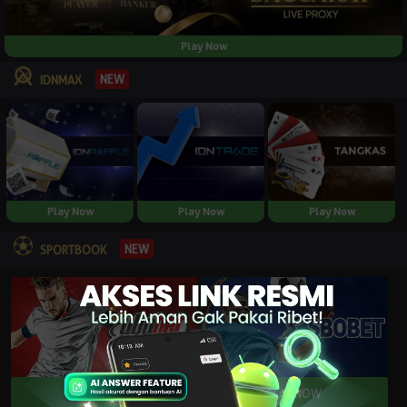
Play Now
NEW
IDNMAX
Play Now
Play Now
Play Now
NEW
SPORTBOOK