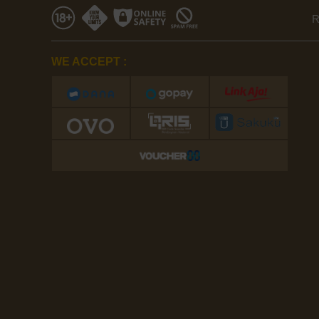
R
WE ACCEPT :