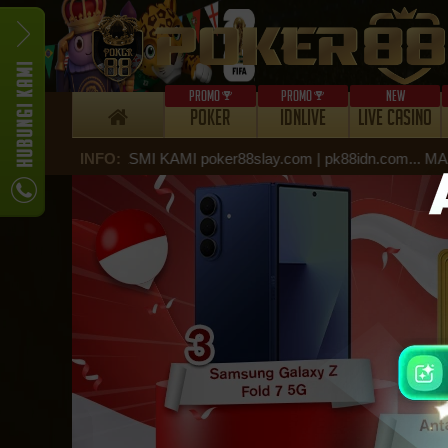
Live
Chat
PROMO
PROMO
NEW
poker88official
POKER
IDNLIVE
LIVE CASINO
INFO:
 RESMI KAMI poker88slay.com | pk88idn.com... MANDIRI 
poker88_ofc
pkrr88.ofc
+6287746312792
kedaipk88ofc
pk88_ofc
OFFICIAL_POKER88