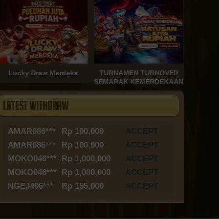
y Draw Merdeka
TURNAMEN TURNOVER
TURNAMEN T
SEMARAK KEMERDEKAAN
POKER KEME
2026
2026
LATEST WITHDRAW
AMAR086***
Rp 100,000
ACCEPT
AMAR086***
Rp 100,000
ACCEPT
MOKO046***
Rp 1,000,000
ACCEPT
MOKO046***
Rp 1,000,000
ACCEPT
NGEJ406***
Rp 155,000
ACCEPT