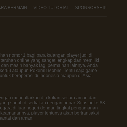
ARA BERMAIN
VIDEO TUTORIAL
SPONSORSHIP
lihan nomor 1 bagi para kalangan player judi di
taruhan online yang sangat lengkap dan memiliki
kan dan masih banyak lagi permainan lainnya. Anda
ker88 ataupun Poker88 Mobile. Tentu saja game
untuk beroperasi di Indonesia maupun di Asia.
gan mendaftarkan diri kalian secara aman dan
yang sudah disediakan dengan benar. Situs poker88
 negara di luar negeri dengan tingkat pengamanan
ga keamanannya, player tentunya akan bertransaksi
santai dan aman.