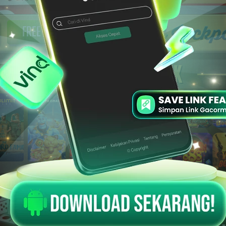
FREE REGISTER
HOT PICK
All
Tournament Poker Pr
Rp. 66